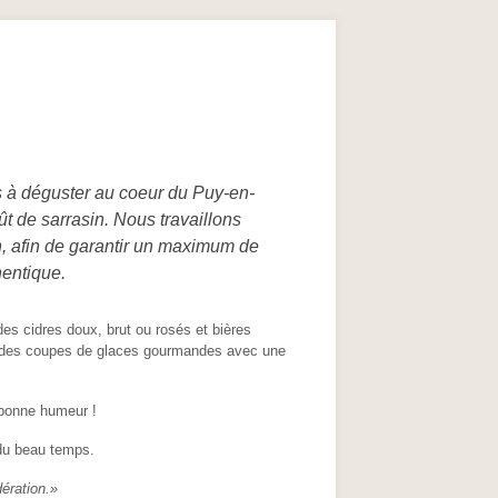
es à déguster au coeur du Puy-en-
t de sarrasin. Nous travaillons
on, afin de garantir un maximum de
hentique.
s cidres doux, brut ou rosés et bières
s des coupes de glaces gourmandes avec une
t bonne humeur !
 du beau temps.
ération.»