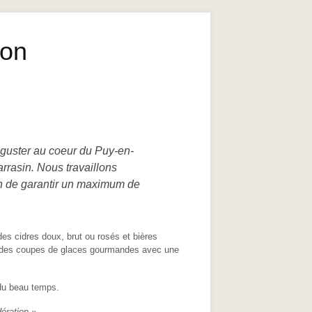
ion
éguster au coeur du Puy-en-
rrasin. Nous travaillons
fin de garantir un maximum de
s cidres doux, brut ou rosés et bières
s des coupes de glaces gourmandes avec une
 du beau temps.
ération.»