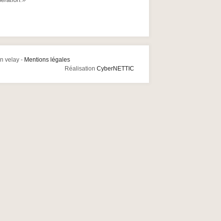
n velay -
Mentions légales
Réalisation
CyberNETTIC